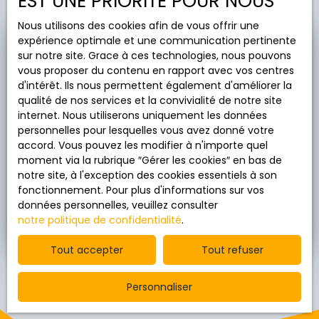
EST UNE PRIORITÉ POUR NOUS
Nous utilisons des cookies afin de vous offrir une
expérience optimale et une communication pertinente
Estimez gratuitement votre
sur notre site. Grace à ces technologies, nous pouvons
bien avec
AEDIS Immobilier
vous proposer du contenu en rapport avec vos centres
d'intérêt. Ils nous permettent également d'améliorer la
qualité de nos services et la convivialité de notre site
Obtenez une évaluation gratuite et précise de
internet. Nous utiliserons uniquement les données
votre bien à Saint-Ismier ou alentours, en
personnelles pour lesquelles vous avez donné votre
seulement deux minutes.
accord. Vous pouvez les modifier à n'importe quel
moment via la rubrique ″Gérer les cookies″ en bas de
notre site, à l'exception des cookies essentiels à son
Adresse de votre bien
fonctionnement. Pour plus d'informations sur vos
données personnelles, veuillez consulter
notre politique de confidentialité
.
Estimer mon bien
Tout accepter
Tout refuser
Personnaliser