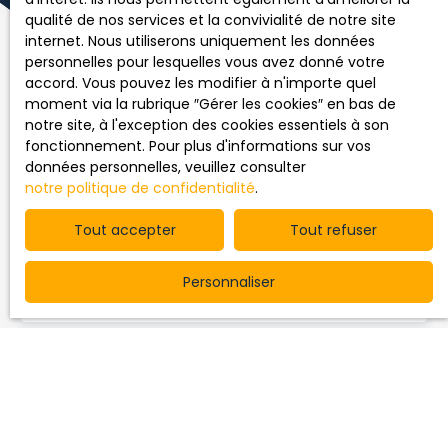
qualité de nos services et la convivialité de notre site
internet. Nous utiliserons uniquement les données
personnelles pour lesquelles vous avez donné votre
accord. Vous pouvez les modifier à n'importe quel
moment via la rubrique ″Gérer les cookies″ en bas de
notre site, à l'exception des cookies essentiels à son
fonctionnement. Pour plus d'informations sur vos
Vous souhaitez me confier la
données personnelles, veuillez consulter
vente de votre bien ?
notre politique de confidentialité
.
Tout accepter
Tout refuser
Remplissez le formulaire ci-dessous. Je reviendrai vers
vous sous 24 heures.
Personnaliser
Prénom
Nom
Email