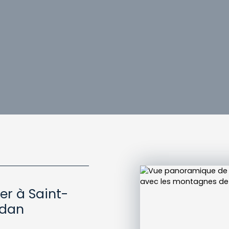
er à Saint-
udan